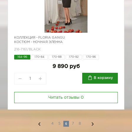
КОЛЛЕКЦИЯ -
FLORIA GANGU
КОСТЮМ - НОЧНАЯ ЭЛЕННА
216-7161/BLACK
164-96
170-84
170-88
170-92
170-96
9 890 руб
В корзину
Читать отзывы
0
6
4
5
7
8