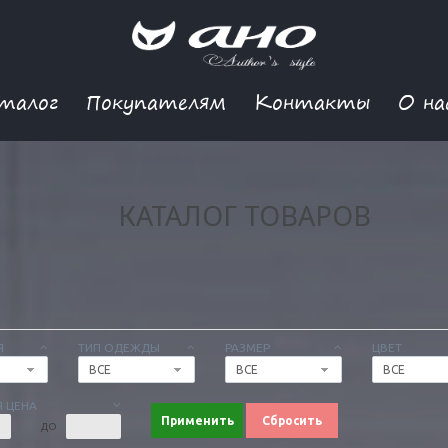
талог
Покупателям
Контакты
О на
КАТАЛОГ ТОВАРОВ
Я
ТИП ОДЕЖДЫ
РАЗМЕР
ЦВЕТ
ВСЕ
ВСЕ
ВСЕ
 ЦЕНА
Применить
Сбросить
ДО