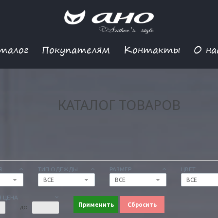
талог
Покупателям
Контакты
О на
КАТАЛОГ ТОВАРОВ
Я
ТИП ОДЕЖДЫ
РАЗМЕР
ЦВЕТ
ВСЕ
ВСЕ
ВСЕ
 ЦЕНА
Применить
Сбросить
ДО