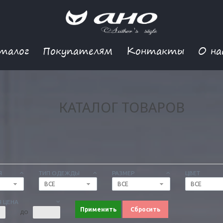
талог
Покупателям
Контакты
О на
КАТАЛОГ ТОВАРОВ
Я
ТИП ОДЕЖДЫ
РАЗМЕР
ЦВЕТ
ВСЕ
ВСЕ
ВСЕ
 ЦЕНА
Применить
Сбросить
ДО