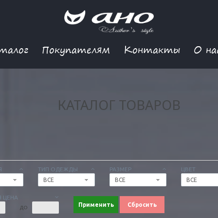
талог
Покупателям
Контакты
О на
КАТАЛОГ ТОВАРОВ
Я
ТИП ОДЕЖДЫ
РАЗМЕР
ЦВЕТ
ВСЕ
ВСЕ
ВСЕ
 ЦЕНА
Применить
Сбросить
ДО