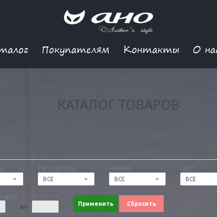
талог
Покупателям
Контакты
О на
КАТАЛОГ ТОВАРОВ
Я
ТИП ОДЕЖДЫ
РАЗМЕР
ЦВЕТ
ВСЕ
ВСЕ
ВСЕ
 ЦЕНА
Применить
Сбросить
ДО