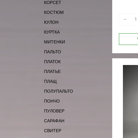
КОРСЕТ
КОСТЮМ
КУЛОН
КУРТКА
МИТЕНКИ
ПАЛЬТО
ПЛАТОК
ПЛАТЬЕ
ПЛАЩ
ПОЛУПАЛЬТО
ПОНЧО
ПУЛОВЕР
САРАФАН
СВИТЕР