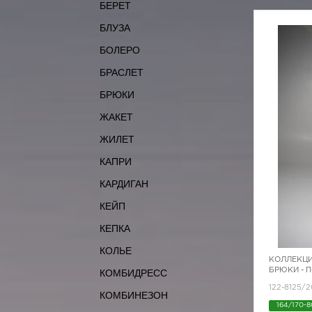
БЕРЕТ
БЛУЗА
БОЛЕРО
БРАСЛЕТ
БРЮКИ
ЖАКЕТ
ЖИЛЕТ
КАПРИ
КАРДИГАН
КЕЙП
КЕПКА
КОЛЬЕ
КОЛЛЕКЦИ
БРЮКИ - 
КОМБИДРЕСС
122-8125/2
КОМБИНЕЗОН
164/170-8