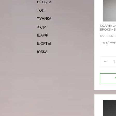
СЕРЬГИ
ТОП
ТУНИКА
КОЛЛЕКЦИ
ХУДИ
БРЮКИ - 
ШАРФ
122-8124/8
ШОРТЫ
164/170-8
164/170-8
ЮБКА