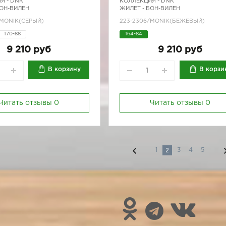
Я -
DNK
КОЛЛЕКЦИЯ -
DNK
БОН-ВИЛЕН
ЖИЛЕТ - БОН-ВИЛЕН
/MONIK(СЕРЫЙ)
223-2306/MONIK(БЕЖЕВЫЙ)
170-88
164-84
9 210 руб
9 210 руб
В корзину
В корзи
Читать отзывы
0
Читать отзывы
0
2
1
3
4
5