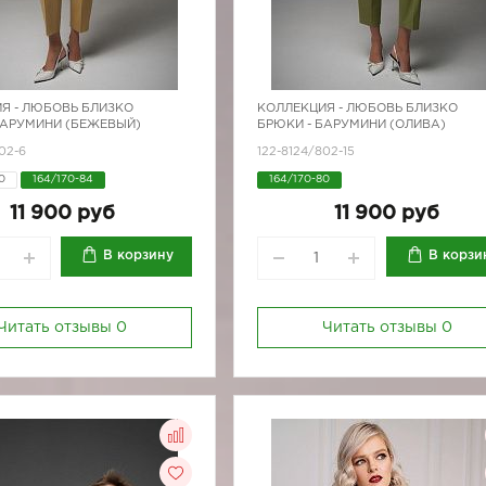
Я -
ЛЮБОВЬ БЛИЗКО
КОЛЛЕКЦИЯ -
ЛЮБОВЬ БЛИЗКО
БАРУМИНИ (БЕЖЕВЫЙ)
БРЮКИ - БАРУМИНИ (ОЛИВА)
02-6
122-8124/802-15
0
164/170-84
164/170-80
8
164/170-92
11 900 руб
11 900 руб
В корзину
В корзи
Читать отзывы
0
Читать отзывы
0