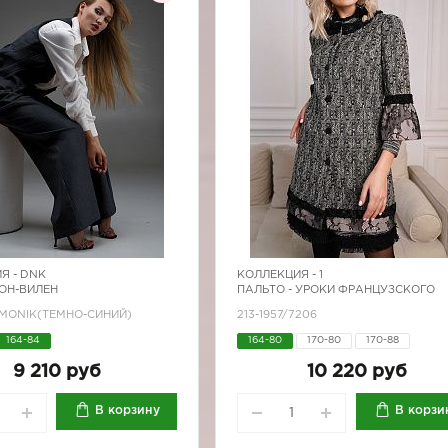
Я -
DNK
КОЛЛЕКЦИЯ -
1
БОН-ВИЛЕН
ПАЛЬТО - УРОКИ ФРАНЦУЗСКОГО
/MONIK(ТЕМНО-СИНИЙ)
213-1957/7206
164-84
164-80
170-80
170-88
9 210 руб
10 220 руб
В корзину
В корзи