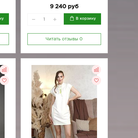
164/170-88
164/170-92
9 240 руб
ну
В корзину
Читать отзывы
0