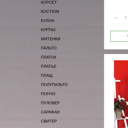
КОРСЕТ
КОСТЮМ
КУЛОН
КУРТКА
МИТЕНКИ
ПАЛЬТО
ПЛАТОК
ПЛАТЬЕ
ПЛАЩ
ПОЛУПАЛЬТО
ПОНЧО
ПУЛОВЕР
САРАФАН
СВИТЕР