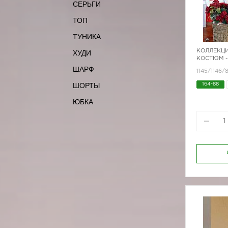
СЕРЬГИ
ТОП
ТУНИКА
КОЛЛЕКЦИ
ХУДИ
КОСТЮМ -
ШАРФ
1145/1146
ШОРТЫ
164-88
ЮБКА