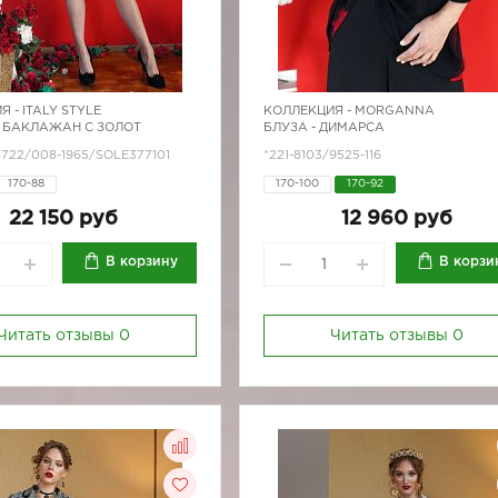
Я -
ITALY STYLE
КОЛЛЕКЦИЯ -
MORGANNA
 БАКЛАЖАН С ЗОЛОТ
БЛУЗА - ДИМАРСА
/8722/008-1965/SOLE377101
*221-8103/9525-116
170-88
170-100
170-92
22 150 руб
12 960 руб
В корзину
В корзи
Читать отзывы
0
Читать отзывы
0