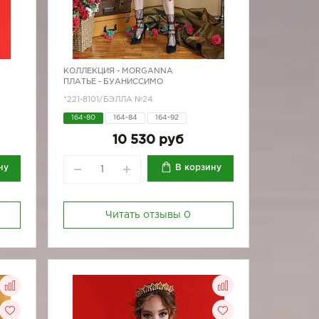
КОЛЛЕКЦИЯ -
MORGANNA
ПЛАТЬЕ - БУАНИССИМО
*221-8101/БЭЛЛА №24
164-80
164-84
164-92
10 530 руб
ну
В корзину
Читать отзывы
0