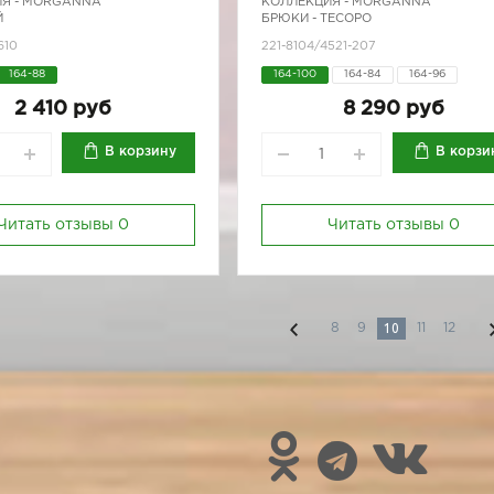
Я -
MORGANNA
КОЛЛЕКЦИЯ -
MORGANNA
Й
БРЮКИ - ТЕСОРО
610
221-8104/4521-207
164-88
164-100
164-84
164-96
170-100
170-84
170-92
170
2 410 руб
8 290 руб
В корзину
В корзи
Читать отзывы
0
Читать отзывы
0
10
8
9
11
12