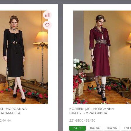
Я -
MORGANNA
КОЛЛЕКЦИЯ -
MORGANNA
 КАСАМАТТА
ПЛАТЬЕ - ФРАГОЛИНА
/ДИАНА
221-8100/36/30
164-80
164-84
164-96
170-