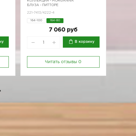
КОЛЛЕКЦИЯ -
MORGANNA
БЛУЗА - ПИТТОРЕ
221-7413/4222-4
164-100
164-80
-96
7 060 руб
ну
В корзину
Читать отзывы
0