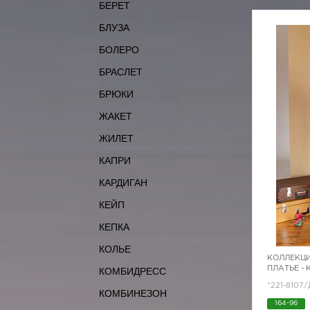
БЕРЕТ
БЛУЗА
БОЛЕРО
БРАСЛЕТ
БРЮКИ
ЖАКЕТ
ЖИЛЕТ
КАПРИ
КАРДИГАН
КЕЙП
КЕПКА
КОЛЬЕ
КОЛЛЕКЦИ
ПЛАТЬЕ -
КОМБИДРЕСС
*221-8107
КОМБИНЕЗОН
164-96