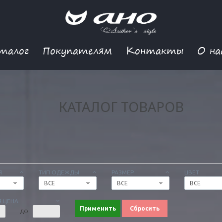
талог
Покупателям
Контакты
О на
КАТАЛОГ ТОВАРОВ
Я
ТИП ОДЕЖДЫ
РАЗМЕР
ЦВЕТ
ВСЕ
ВСЕ
ВСЕ
 ЦЕНА
Применить
Сбросить
ДО