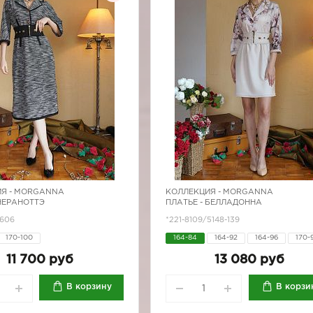
Я -
MORGANNA
КОЛЛЕКЦИЯ -
MORGANNA
 НЕРАНОТТЭ
ПЛАТЬЕ - БЕЛЛАДОННА
4606
*221-8109/5148-139
170-100
164-84
164-92
164-96
170-
170-96
11 700 руб
13 080 руб
В корзину
В корзи