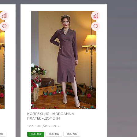
КОЛЛЕКЦИЯ -
MORGANNA
ПЛАТЬЕ - ДОМЕНИ
*221-8101/4521-207
88
164-80
164-84
164-96