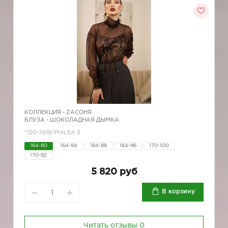
КОЛЛЕКЦИЯ -
ZAСОНЯ
БЛУЗА - ШОКОЛАДНАЯ ДЫМКА
*120-7619/PHILEA 3
164-80
164-84
164-88
164-96
170-100
170-92
5 820 руб
В корзину
Читать отзывы
0