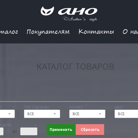
талог
Покупателям
Контакты
О на
КАТАЛОГ ТОВАРОВ
Я
ТИП ОДЕЖДЫ
РАЗМЕР
ЦВЕТ
ВСЕ
ВСЕ
ВСЕ
 ЦЕНА
Применить
Сбросить
ДО