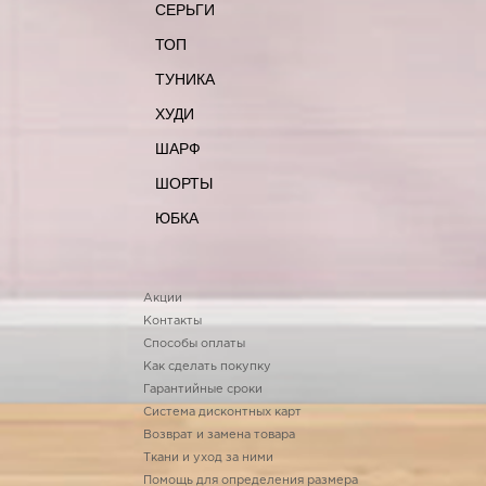
СЕРЬГИ
ТОП
ТУНИКА
ХУДИ
ШАРФ
ШОРТЫ
ЮБКА
Акции
Контакты
Способы оплаты
Как сделать покупку
Гарантийные сроки
Система дисконтных карт
Возврат и замена товара
Ткани и уход за ними
Помощь для определения размера