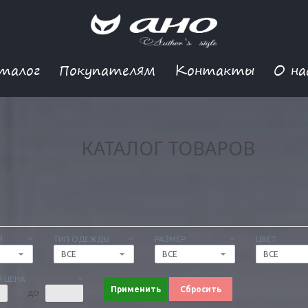
талог
Покупателям
Контакты
О на
КАТАЛОГ ТОВАРОВ
Я
ТИП ОДЕЖДЫ
РАЗМЕР
ЦВЕТ
ВСЕ
ВСЕ
ВСЕ
 ЦЕНА
Применить
Сбросить
ДО