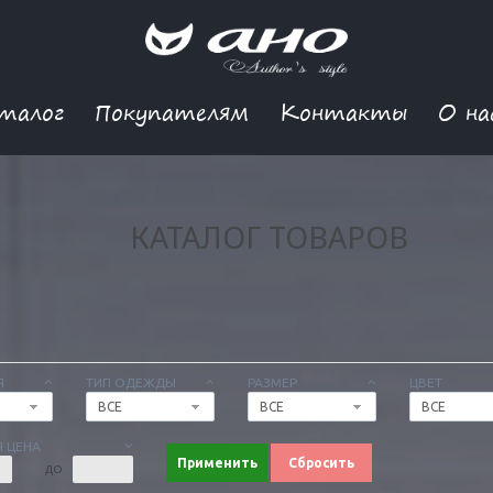
талог
Покупателям
Контакты
О на
КАТАЛОГ ТОВАРОВ
Я
ТИП ОДЕЖДЫ
РАЗМЕР
ЦВЕТ
ВСЕ
ВСЕ
ВСЕ
 ЦЕНА
Применить
Сбросить
ДО