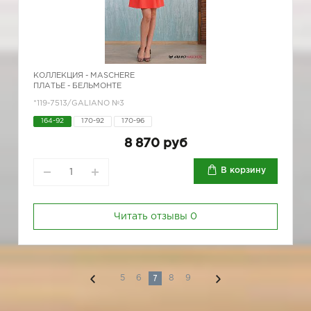
КОЛЛЕКЦИЯ -
MASCHERE
ПЛАТЬЕ - БЕЛЬМОНТЕ
*119-7513/GALIANO №3
164-92
170-92
170-96
8 870 руб
В корзину
Читать отзывы
0
7
5
6
8
9