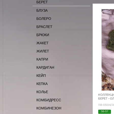
БЕРЕТ
БЛУЗА
БОЛЕРО
БРАСЛЕТ
БРЮКИ
ЖАКЕТ
ЖИЛЕТ
КАПРИ
КАРДИГАН
КЕЙП
КЕПКА
КОЛЬЕ
КОЛЛЕКЦИ
БЕРЕТ - 
КОМБИДРЕСС
118-0504/
КОМБИНЕЗОН
56-57