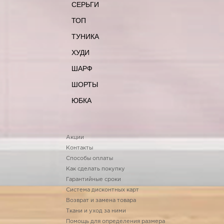
СЕРЬГИ
ТОП
ТУНИКА
ХУДИ
ШАРФ
ШОРТЫ
ЮБКА
Акции
Контакты
Способы оплаты
Как сделать покупку
Гарантийные сроки
Система дисконтных карт
Возврат и замена товара
Ткани и уход за ними
Помощь для определения размера