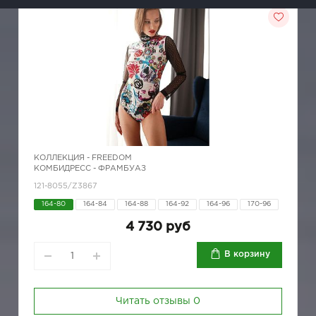
КОЛЛЕКЦИЯ -
FREEDOM
КОМБИДРЕСС - ФРАМБУАЗ
121-8055/Z3867
164-80
164-84
164-88
164-92
164-96
170-96
4 730 руб
В корзину
Читать отзывы
0