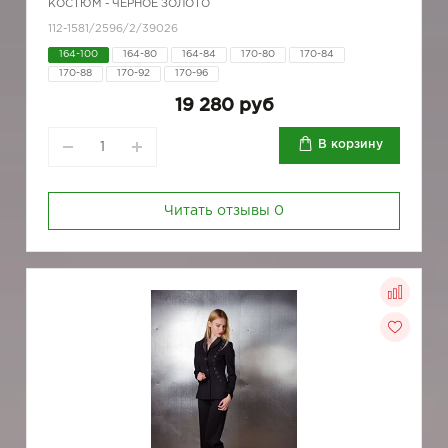
КОСТЮМ - ЧЕРНОЕ ЗОЛОТО
112-1581/2596/2/39026
164-100
164-80
164-84
170-80
170-84
170-88
170-92
170-96
19 280 руб
В корзину
Читать отзывы
0