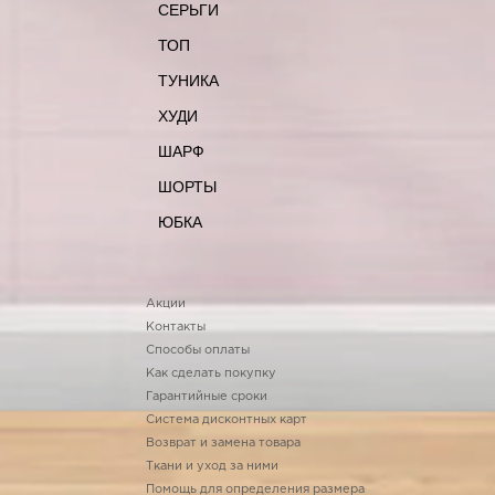
СЕРЬГИ
ТОП
ТУНИКА
ХУДИ
ШАРФ
ШОРТЫ
ЮБКА
Акции
Контакты
Способы оплаты
Как сделать покупку
Гарантийные сроки
Система дисконтных карт
Возврат и замена товара
Ткани и уход за ними
Помощь для определения размера