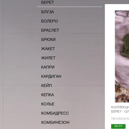
БЕРЕТ
БЛУЗА
БОЛЕРО
БРАСЛЕТ
БРЮКИ
ЖАКЕТ
ЖИЛЕТ
КАПРИ
КАРДИГАН
КЕЙП
КЕПКА
КОЛЬЕ
КОЛЛЕКЦИ
БЕРЕТ - 
КОМБИДРЕСС
118-0504/
КОМБИНЕЗОН
56-57