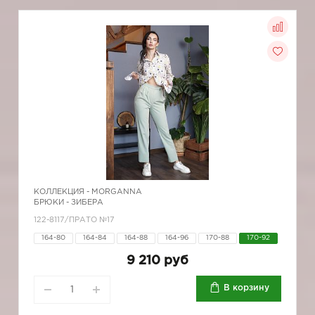
КОЛЛЕКЦИЯ -
MORGANNA
БРЮКИ - ЗИБЕРА
122-8117/ПРАТО №17
164-80
164-84
164-88
164-96
170-88
170-92
9 210 руб
В корзину