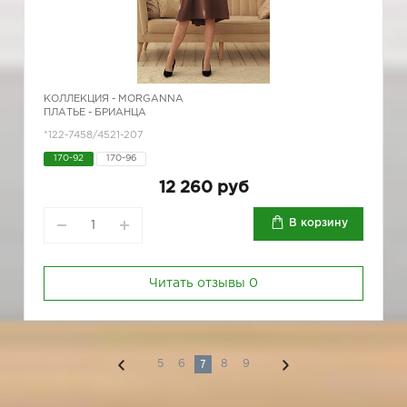
КОЛЛЕКЦИЯ -
MORGANNA
ПЛАТЬЕ - БРИАНЦА
*122-7458/4521-207
170-92
170-96
12 260 руб
В корзину
Читать отзывы
0
7
5
6
8
9