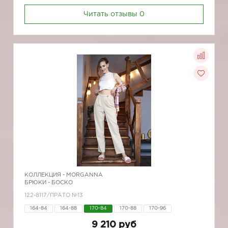
Читать отзывы
0
КОЛЛЕКЦИЯ -
MORGANNA
БРЮКИ - БОСКО
122-8117/ПРАТО №13
164-84
164-88
170-84
170-88
170-96
9 210 руб