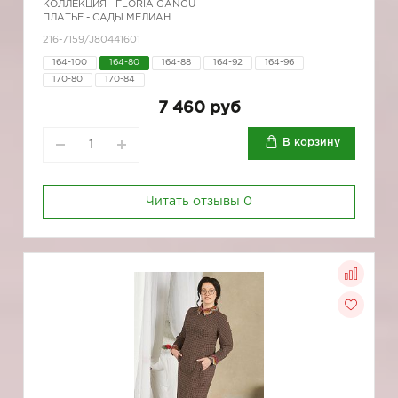
КОЛЛЕКЦИЯ -
FLORIA GANGU
ПЛАТЬЕ - САДЫ МЕЛИАН
216-7159/J80441601
164-100
164-80
164-88
164-92
164-96
170-80
170-84
7 460 руб
В корзину
Читать отзывы
0