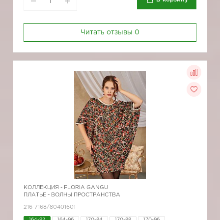
Читать отзывы
0
КОЛЛЕКЦИЯ -
FLORIA GANGU
ПЛАТЬЕ - ВОЛНЫ ПРОСТРАНСТВА
216-7168/80401601
164-92
164-96
170-84
170-88
170-96