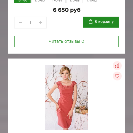
164-96
170-80
170-84
170-88
170-92
6 650 руб
В корзину
Читать отзывы
0