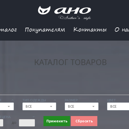
талог
Покупателям
Контакты
О на
КАТАЛОГ ТОВАРОВ
Я
ТИП ОДЕЖДЫ
РАЗМЕР
ЦВЕТ
ВСЕ
ВСЕ
ВСЕ
 ЦЕНА
Применить
Сбросить
ДО