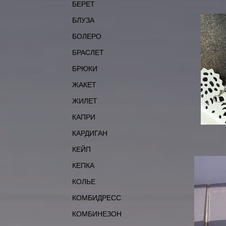
БЕРЕТ
БЛУЗА
БОЛЕРО
БРАСЛЕТ
БРЮКИ
ЖАКЕТ
ЖИЛЕТ
КАПРИ
КАРДИГАН
КЕЙП
КЕПКА
КОЛЬЕ
КОМБИДРЕСС
КОМБИНЕЗОН