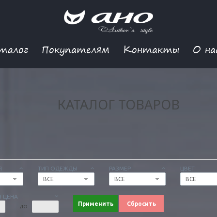
талог
Покупателям
Контакты
О на
КАТАЛОГ ТОВАРОВ
Я
ТИП ОДЕЖДЫ
РАЗМЕР
ЦВЕТ
ВСЕ
ВСЕ
ВСЕ
 ЦЕНА
Применить
Сбросить
ДО