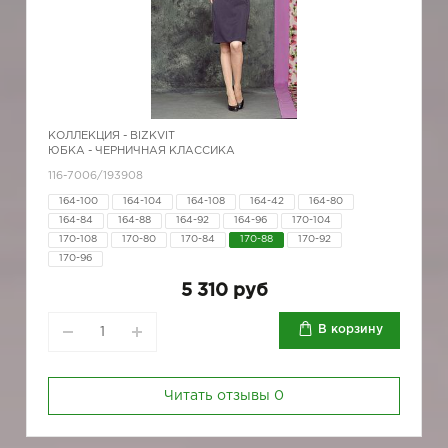
КОЛЛЕКЦИЯ -
BIZKVIT
ЮБКА - ЧЕРНИЧНАЯ КЛАССИКА
116-7006/193908
164-100
164-104
164-108
164-42
164-80
164-84
164-88
164-92
164-96
170-104
170-108
170-80
170-84
170-88
170-92
170-96
5 310 руб
В корзину
Читать отзывы
0