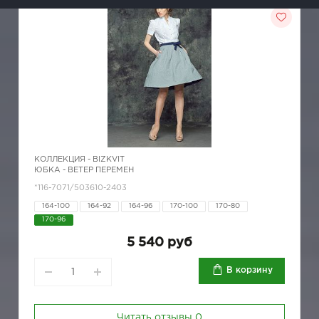
КОЛЛЕКЦИЯ -
BIZKVIT
ЮБКА - ВЕТЕР ПЕРЕМЕН
*116-7071/503610-2403
164-100
164-92
164-96
170-100
170-80
170-96
5 540 руб
В корзину
Читать отзывы
0