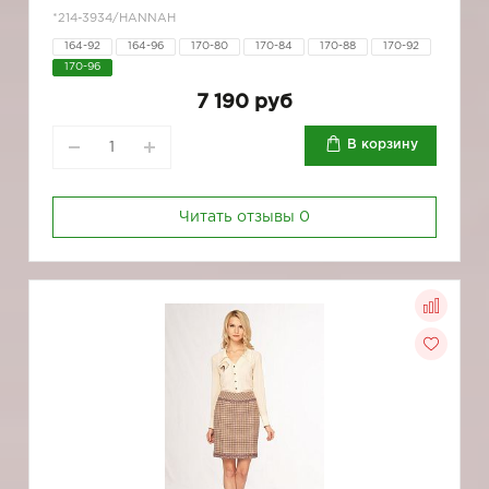
*214-3934/HANNAH
164-92
164-96
170-80
170-84
170-88
170-92
170-96
7 190 руб
В корзину
Читать отзывы
0