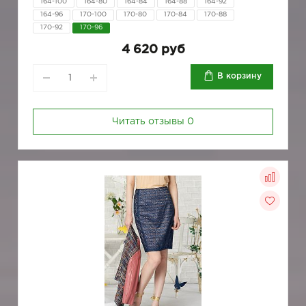
164-100
164-80
164-84
164-88
164-92
164-96
170-100
170-80
170-84
170-88
170-92
170-96
4 620 руб
В корзину
Читать отзывы
0