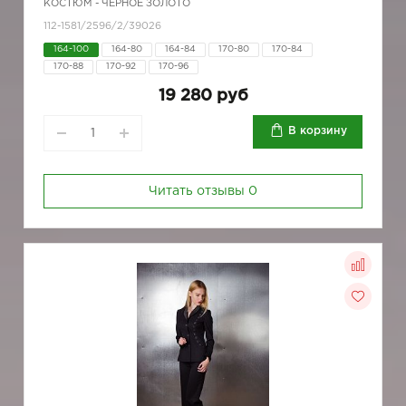
КОСТЮМ - ЧЕРНОЕ ЗОЛОТО
112-1581/2596/2/39026
164-100
164-80
164-84
170-80
170-84
170-88
170-92
170-96
19 280 руб
В корзину
Читать отзывы
0