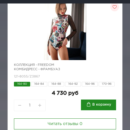
КОЛЛЕКЦИЯ -
FREEDOM
КОМБИДРЕСС - ФРАМБУАЗ
121-8055/Z3867
164-80
164-84
164-88
164-92
164-96
170-96
4 730 руб
В корзину
Читать отзывы
0