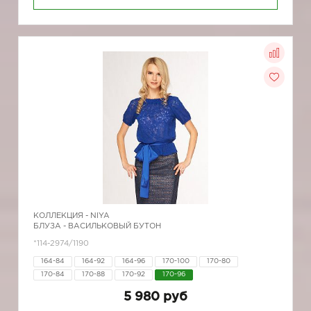
КОЛЛЕКЦИЯ -
NIYA
БЛУЗА - ВАСИЛЬКОВЫЙ БУТОН
*114-2974/1190
164-84
164-92
164-96
170-100
170-80
170-84
170-88
170-92
170-96
5 980 руб