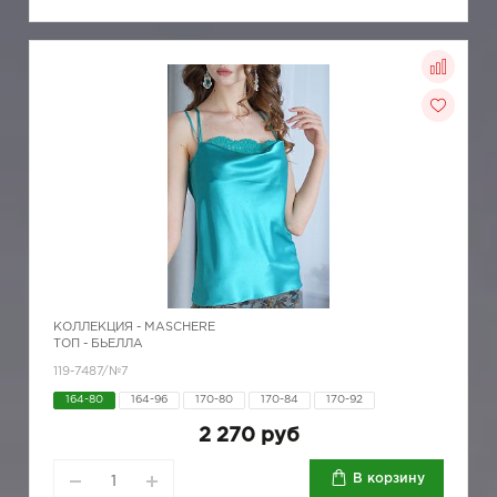
КОЛЛЕКЦИЯ -
MASCHERE
ТОП - БЬЕЛЛА
119-7487/№7
164-80
164-96
170-80
170-84
170-92
2 270 руб
В корзину