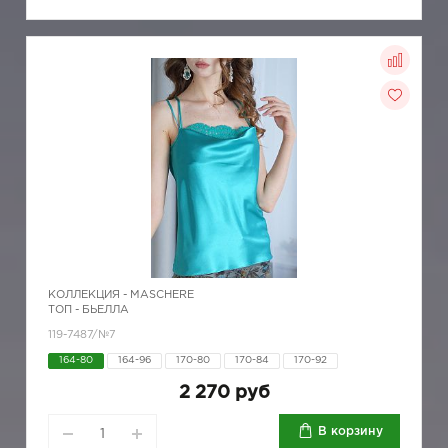
КОЛЛЕКЦИЯ -
MASCHERE
ТОП - БЬЕЛЛА
119-7487/№7
164-80
164-96
170-80
170-84
170-92
2 270 руб
В корзину