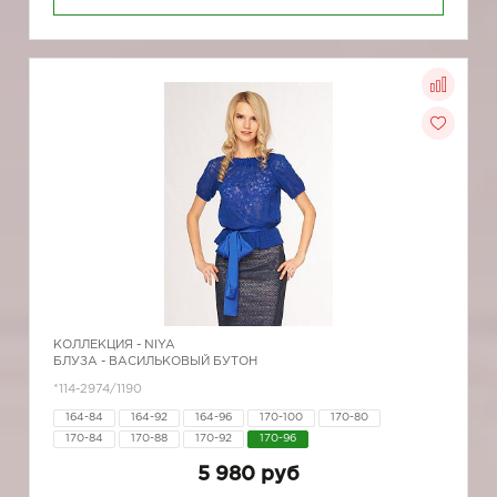
КОЛЛЕКЦИЯ -
NIYA
БЛУЗА - ВАСИЛЬКОВЫЙ БУТОН
*114-2974/1190
164-84
164-92
164-96
170-100
170-80
170-84
170-88
170-92
170-96
5 980 руб