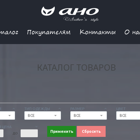
талог
Покупателям
Контакты
О на
КАТАЛОГ ТОВАРОВ
Я
ТИП ОДЕЖДЫ
РАЗМЕР
ЦВЕТ
ВСЕ
ВСЕ
ВСЕ
 ЦЕНА
Применить
Сбросить
ДО