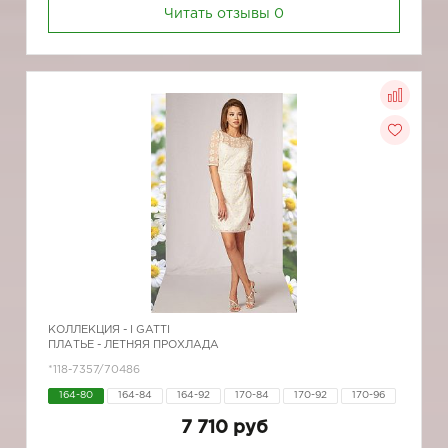
Читать отзывы
0
КОЛЛЕКЦИЯ -
I GATTI
ПЛАТЬЕ - ЛЕТНЯЯ ПРОХЛАДА
*118-7357/70486
164-80
164-84
164-92
170-84
170-92
170-96
7 710 руб