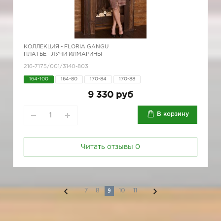
КОЛЛЕКЦИЯ -
FLORIA GANGU
ПЛАТЬЕ - ЛУЧИ ИЛМАРИНЫ
216-7175/001/3140-803
164-100
164-80
170-84
170-88
9 330 руб
В корзину
Читать отзывы
0
9
7
8
10
11