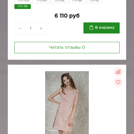
170-100
170-80
170-84
170-88
170-92
170-96
6 110 руб
В корзину
Читать отзывы
0