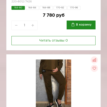
220-8012/7426
164-80
164-84
164-88
170-92
170-96
7 780 руб
В корзину
Читать отзывы
0