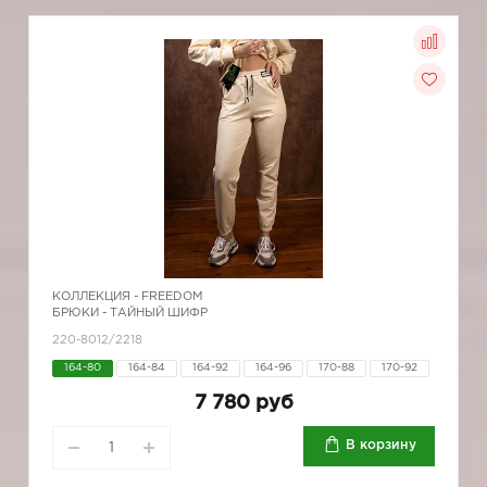
КОЛЛЕКЦИЯ -
FREEDOM
БРЮКИ - ТАЙНЫЙ ШИФР
220-8012/2218
164-80
164-84
164-92
164-96
170-88
170-92
7 780 руб
В корзину