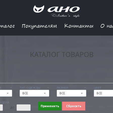
талог
Покупателям
Контакты
О на
КАТАЛОГ ТОВАРОВ
Я
ТИП ОДЕЖДЫ
РАЗМЕР
ЦВЕТ
ВСЕ
ВСЕ
ВСЕ
 ЦЕНА
Применить
Сбросить
ДО