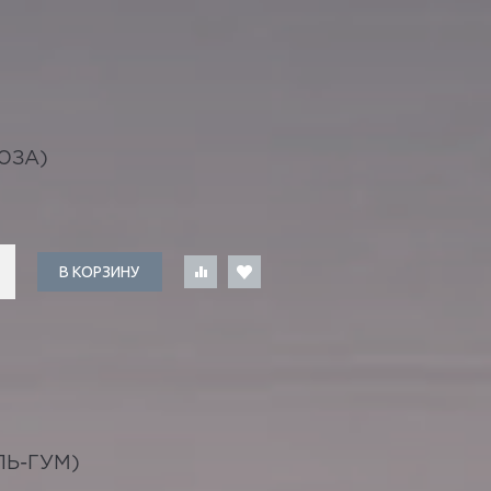
ЮЗА)
В КОРЗИНУ
Ь-ГУМ)