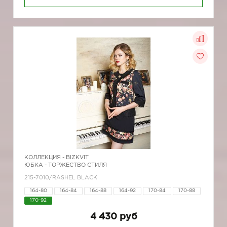
КОЛЛЕКЦИЯ -
BIZKVIT
ЮБКА - ТОРЖЕСТВО СТИЛЯ
215-7010/RASHEL BLACK
164-80
164-84
164-88
164-92
170-84
170-88
170-92
4 430 руб