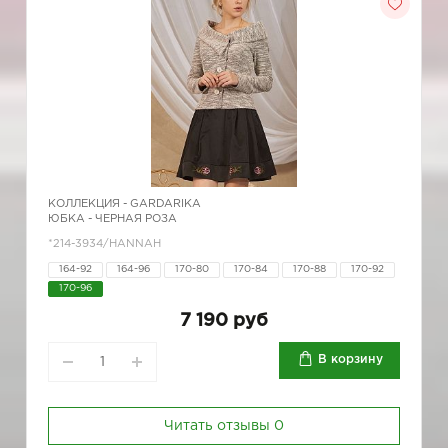
КОЛЛЕКЦИЯ -
GARDARIKA
ЮБКА - ЧЕРНАЯ РОЗА
*214-3934/HANNAH
164-92
164-96
170-80
170-84
170-88
170-92
170-96
7 190 руб
В корзину
Читать отзывы
0