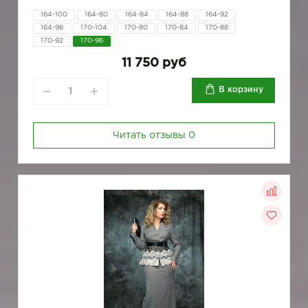
164-100
164-80
164-84
164-88
164-92
164-96
170-104
170-80
170-84
170-88
170-92
170-96
11 750 руб
В корзину
Читать отзывы
0