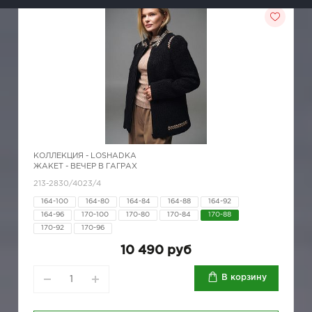
КОЛЛЕКЦИЯ -
LOSHADKA
ЖАКЕТ - ВЕЧЕР В ГАГРАХ
213-2830/4023/4
164-100
164-80
164-84
164-88
164-92
164-96
170-100
170-80
170-84
170-88
170-92
170-96
10 490 руб
В корзину