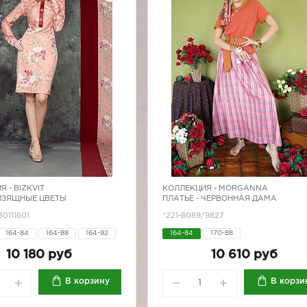
Я -
BIZKVIT
КОЛЛЕКЦИЯ -
MORGANNA
 ИЗЯЩНЫЕ ЦВЕТЫ
ПЛАТЬЕ - ЧЕРВОННАЯ ДАМА
80111601
*221-8089/9827
164-84
164-88
164-92
164-84
170-88
170-80
170-84
170-88
10 180 руб
10 610 руб
170-96
В корзину
В корзи