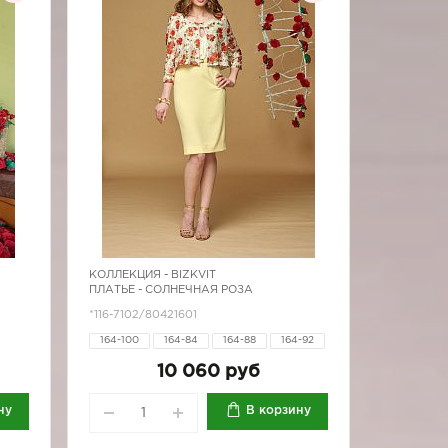
КОЛЛЕКЦИЯ -
BIZKVIT
ПЛАТЬЕ - СОЛНЕЧНАЯ РОЗА
*116-7102/80421601
164-100
164-84
164-88
164-92
164-96
170-80
170-84
170-88
10 060 руб
170-92
ну
В корзину