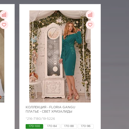
КОЛЛЕКЦИЯ -
FLORIA GANGU
ПЛАТЬЕ - СВЕТ ХРИЗАЛИДЫ
*216-7180/19-5226
170-100
170-84
170-88
170-96