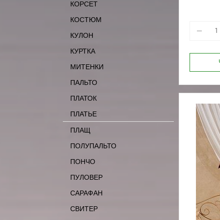
КОРСЕТ
КОСТЮМ
КУЛОН
КУРТКА
МИТЕНКИ
ПАЛЬТО
ПЛАТОК
ПЛАТЬЕ
ПЛАЩ
ПОЛУПАЛЬТО
ПОНЧО
ПУЛОВЕР
САРАФАН
СВИТЕР