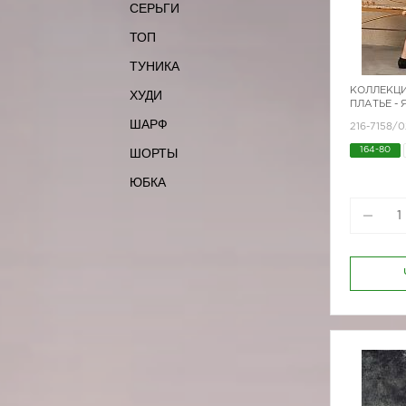
СЕРЬГИ
ТОП
ТУНИКА
КОЛЛЕКЦИ
ХУДИ
ПЛАТЬЕ -
ШАРФ
216-7158/0
ШОРТЫ
164-80
164-96
ЮБКА
170-96