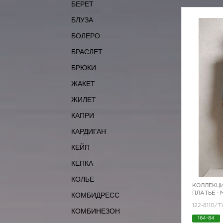
БЕРЕТ
БЛУЗА
БОЛЕРО
БРАСЛЕТ
БРЮКИ
ЖАКЕТ
ЖИЛЕТ
КАПРИ
КАРДИГАН
КЕЙП
КЕПКА
КОЛЬЕ
КОЛЛЕКЦИ
ПЛАТЬЕ -
КОМБИДРЕСС
122-8110/
КОМБИНЕЗОН
164-84