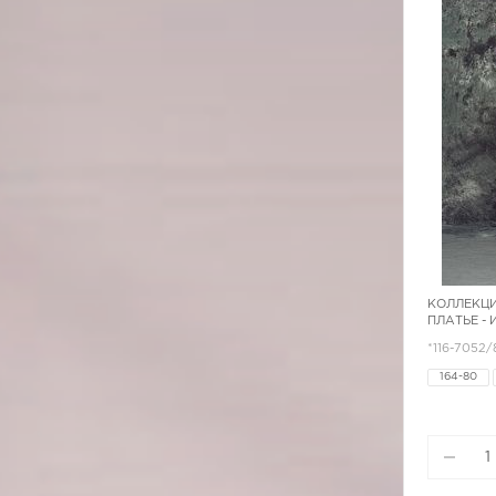
КОЛЛЕКЦИ
ПЛАТЬЕ -
*116-7052/
164-80
164-96
170-92