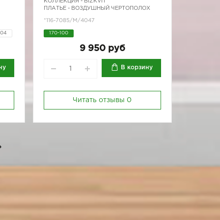
КОЛЛЕКЦИЯ -
BIZKVIT
ПЛАТЬЕ - ВОЗДУШНЫЙ ЧЕРТОПОЛОХ
*116-7085/М/4047
104
170-100
92
9 950 руб
ну
В корзину
Читать отзывы
0