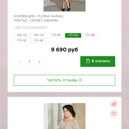
КОЛЛЕКЦИЯ -
FLORIA GANGU
ПЛАТЬЕ - СЕКРЕТ АВИАРЫ
*216-7147/J80401601
164-42
164-44
170-80
170-84
170-88
170-92
170-96
9 690 руб
В корзину
Читать отзывы
0