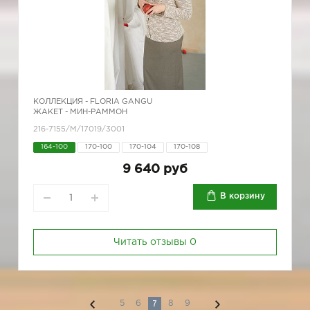
КОЛЛЕКЦИЯ -
FLORIA GANGU
ЖАКЕТ - МИН-РАММОН
216-7155/М/17019/3001
164-100
170-100
170-104
170-108
9 640 руб
В корзину
Читать отзывы
0
7
5
6
8
9