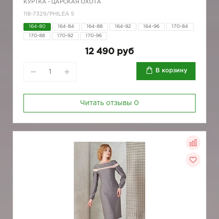
КУРТКА - ЦАРСКАЯ ОХОТА
118-7329/PHILEA 5
164-80
164-84
164-88
164-92
164-96
170-84
170-88
170-92
170-96
12 490 руб
В корзину
Читать отзывы
0