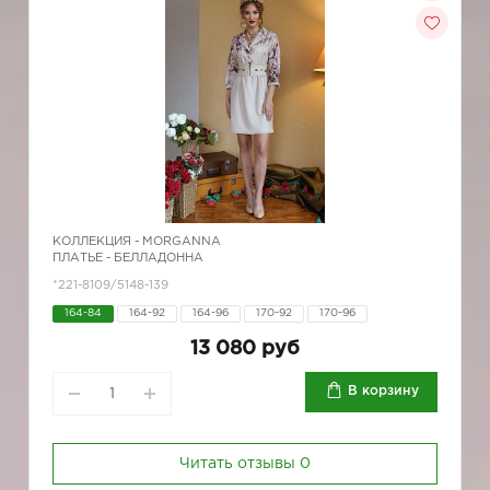
КОЛЛЕКЦИЯ -
MORGANNA
ПЛАТЬЕ - БЕЛЛАДОННА
*221-8109/5148-139
164-84
164-92
164-96
170-92
170-96
13 080 руб
В корзину
Читать отзывы
0