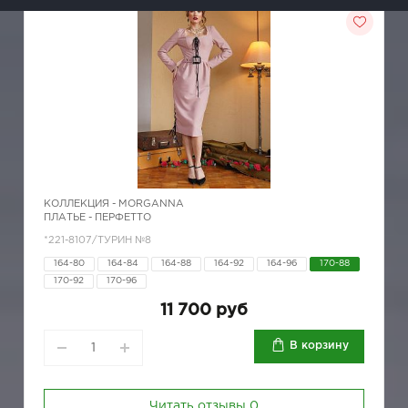
КОЛЛЕКЦИЯ -
MORGANNA
ПЛАТЬЕ - ПЕРФЕТТО
*221-8107/ТУРИН №8
164-80
164-84
164-88
164-92
164-96
170-88
170-92
170-96
11 700 руб
В корзину
Читать отзывы
0