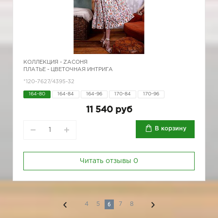
КОЛЛЕКЦИЯ -
ZAСОНЯ
ПЛАТЬЕ - ЦВЕТОЧНАЯ ИНТРИГА
*120-7627/4395-32
164-80
164-84
164-96
170-84
170-96
11 540 руб
В корзину
Читать отзывы
0
6
4
5
7
8