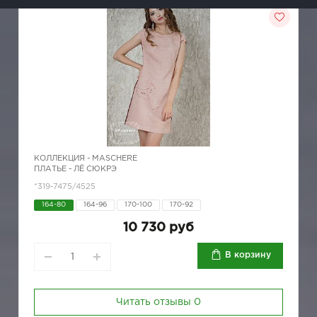
КОЛЛЕКЦИЯ -
MASCHERE
ПЛАТЬЕ - ЛЁ СЮКРЭ
*319-7475/4525
164-80
164-96
170-100
170-92
10 730 руб
В корзину
Читать отзывы
0