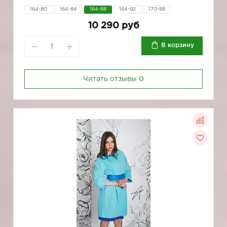
164-80
164-84
164-88
164-92
170-88
10 290 руб
В корзину
Читать отзывы
0