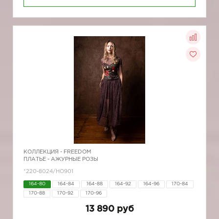
КОЛЛЕКЦИЯ -
FREEDOM
ПЛАТЬЕ - АЖУРНЫЕ РОЗЫ
*220-8024/HO901
164-80
164-84
164-88
164-92
164-96
170-84
170-88
170-92
170-96
13 890 руб