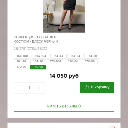
КОЛЛЕКЦИЯ -
LOSHADKA
КОСТЮМ - БЛЕСК ЧЕРНЫЙ
211-3751/3752/31033
164-100
164-104
164-44
164-84
164-88
164-92
164-96
170-104
170-84
170-88
170-92
170-96
14 050 руб
В корзину
Читать отзывы
0