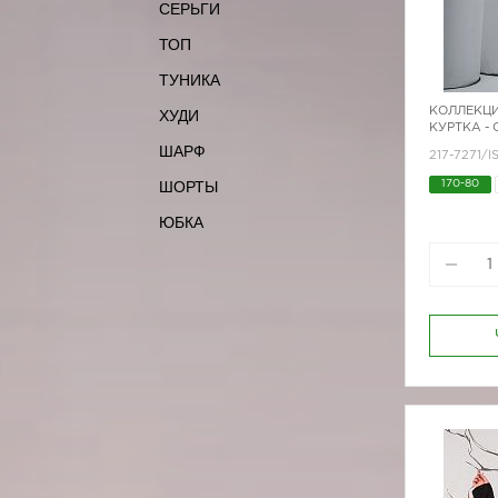
СЕРЬГИ
ТОП
ТУНИКА
КОЛЛЕКЦИ
ХУДИ
КУРТКА -
ШАРФ
217-7271/I
ШОРТЫ
170-80
ЮБКА