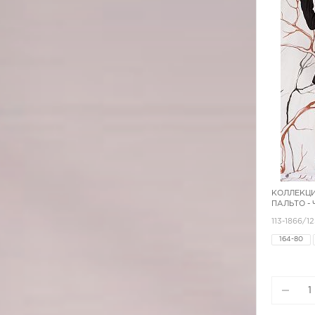
КОЛЛЕКЦИ
ПАЛЬТО -
113-1866/1
164-80
170-80
170-96