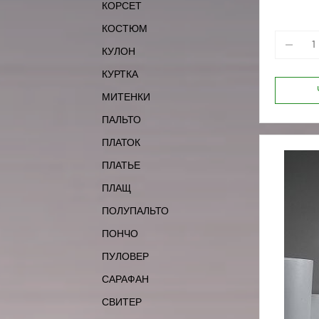
КОРСЕТ
КОСТЮМ
КУЛОН
КУРТКА
МИТЕНКИ
ПАЛЬТО
ПЛАТОК
ПЛАТЬЕ
ПЛАЩ
ПОЛУПАЛЬТО
ПОНЧО
ПУЛОВЕР
САРАФАН
СВИТЕР