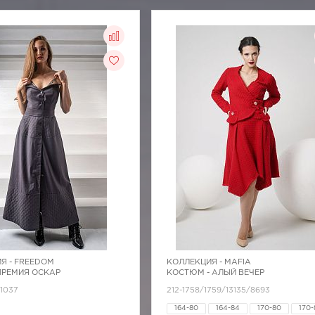
Я -
FREEDOM
КОЛЛЕКЦИЯ -
MAFIA
 ПРЕМИЯ ОСКАР
КОСТЮМ - АЛЫЙ ВЕЧЕР
1037
212-1758/1759/13135/8693
164-80
164-84
170-80
170-