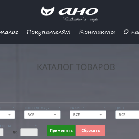
талог
Покупателям
Контакты
О на
КАТАЛОГ ТОВАРОВ
Я
ТИП ОДЕЖДЫ
РАЗМЕР
ЦВЕТ
ВСЕ
ВСЕ
ВСЕ
 ЦЕНА
Применить
Сбросить
ДО