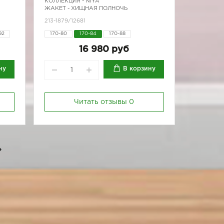
КОЛЛЕКЦИЯ -
NIYA
ЖАКЕТ - ХИЩНАЯ ПОЛНОЧЬ
213-1879/12681
92
170-80
170-84
170-88
88
16 980 руб
ну
В корзину
Читать отзывы
0