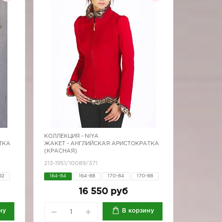
КОЛЛЕКЦИЯ -
NIYA
ТКА
ЖАКЕТ - АНГЛИЙСКАЯ АРИСТОКРАТКА
(КРАСНАЯ)
213-1951/10089/371
92
164-84
164-88
170-84
170-88
92
16 550 руб
ну
В корзину