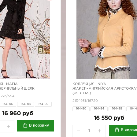
Я -
MAFIA
КОЛЛЕКЦИЯ -
NIYA
 ЧЕРНИЛЬНЫЙ ШЕЛК
ЖАКЕТ - АНГЛИЙСКАЯ АРИСТОКРА
(ЖЕЛТАЯ)
2552/554
213-1951/16720
164-84
164-88
164-92
164-80
164-84
164-88
164-
170-84
170-88
170-92
16 960 руб
164-96
170-84
170-88
170-
16 550 руб
170-96
В корзину
В корзи