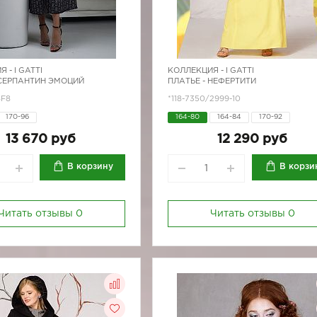
Я -
I GATTI
КОЛЛЕКЦИЯ -
I GATTI
 СЕРПАНТИН ЭМОЦИЙ
ПЛАТЬЕ - НЕФЕРТИТИ
SF8
*118-7350/2999-10
170-96
164-80
164-84
170-92
13 670 руб
12 290 руб
В корзину
В корзи
Читать отзывы
0
Читать отзывы
0