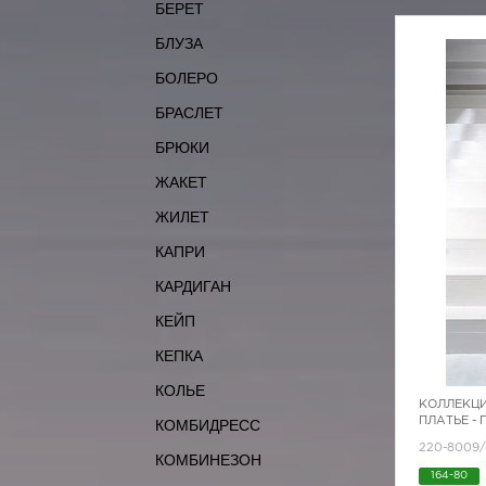
БЕРЕТ
БЛУЗА
БОЛЕРО
БРАСЛЕТ
БРЮКИ
ЖАКЕТ
ЖИЛЕТ
КАПРИ
КАРДИГАН
КЕЙП
КЕПКА
КОЛЬЕ
КОЛЛЕКЦИ
ПЛАТЬЕ -
КОМБИДРЕСС
220-8009/
КОМБИНЕЗОН
164-80