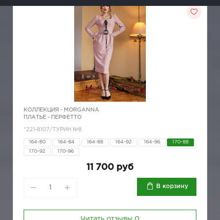
КОЛЛЕКЦИЯ -
MORGANNA
ПЛАТЬЕ - ПЕРФЕТТО
*221-8107/ТУРИН №8
164-80
164-84
164-88
164-92
164-96
170-88
170-92
170-96
11 700 руб
В корзину
Читать отзывы
0