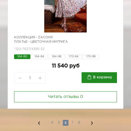
КОЛЛЕКЦИЯ -
ZAСОНЯ
ПЛАТЬЕ - ЦВЕТОЧНАЯ ИНТРИГА
*120-7627/4395-32
164-80
164-84
164-96
170-84
170-96
11 540 руб
В корзину
Читать отзывы
0
6
4
5
7
8