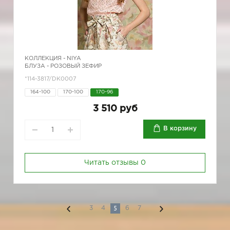
КОЛЛЕКЦИЯ -
NIYA
БЛУЗА - РОЗОВЫЙ ЗЕФИР
*114-3817/DK0007
164-100
170-100
170-96
3 510 руб
В корзину
Читать отзывы
0
5
3
4
6
7