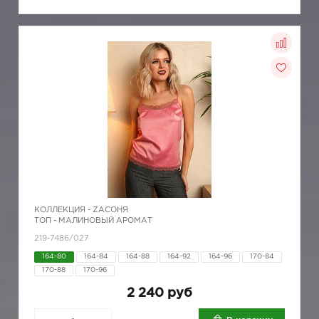
КОЛЛЕКЦИЯ -
ZAСОНЯ
ТОП - МАЛИНОВЫЙ АРОМАТ
219-7486/027
164-80
164-84
164-88
164-92
164-96
170-84
170-88
170-96
2 240 руб