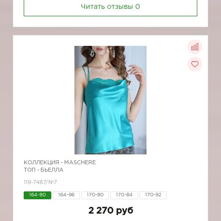
Читать отзывы
0
КОЛЛЕКЦИЯ -
MASCHERE
ТОП - БЬЕЛЛА
119-7487/№7
164-80
164-96
170-80
170-84
170-92
2 270 руб