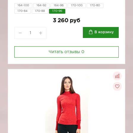
164-100
164-92
164-96
170-100
170-80
170-84
170-88
170-96
3 260 руб
В корзину
Читать отзывы
0