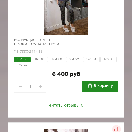
КОЛЛЕКЦИЯ -
I GATTI
БРЮКИ - ЗВУЧАНИЕ НОЧИ
118-7337/2444-86
164-80
164-84
164-88
164-92
170-84
170-88
170-92
6 400 руб
В корзину
Читать отзывы
0