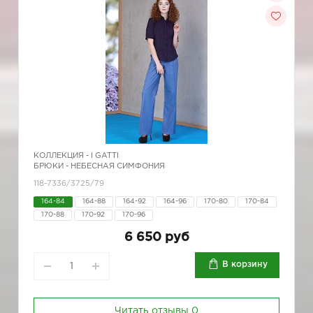
КОЛЛЕКЦИЯ -
I GATTI
БРЮКИ - НЕБЕСНАЯ СИМФОНИЯ
118-7336/3725/79
164-84
164-88
164-92
164-96
170-80
170-84
170-88
170-92
170-96
6 650 руб
В корзину
Читать отзывы
0