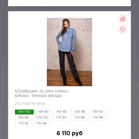
КОЛЛЕКЦИЯ -
FLORIA GANGU
БРЮКИ - ТЕМНАЯ ЗВЕЗДА
216-7138/19-3908
164-100
164-80
164-84
164-88
164-92
164-96
170-100
170-80
170-84
170-88
170-92
170-96
6 110 руб