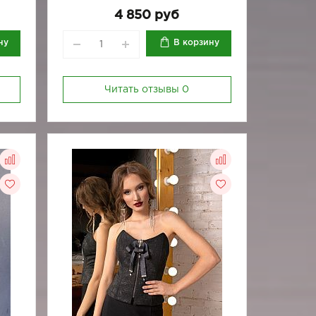
170-80
170-84
170-88
170-92
4 850 руб
170-96
ну
В корзину
Читать отзывы
0