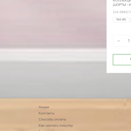
КОЛЛЕКЦИ
ШОРТЫ - 
214-3880/1
164-80
170-92
Акции
Контакты
Способы оплаты
Как сделать покупку