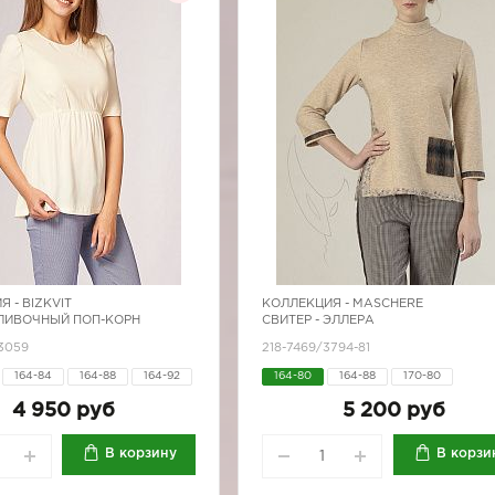
Я -
BIZKVIT
КОЛЛЕКЦИЯ -
MASCHERE
СЛИВОЧНЫЙ ПОП-КОРН
СВИТЕР - ЭЛЛЕРА
43059
218-7469/3794-81
164-84
164-88
164-92
164-80
164-88
170-80
170-100
170-80
4 950 руб
5 200 руб
170-88
170-92
170-96
В корзину
В корзи