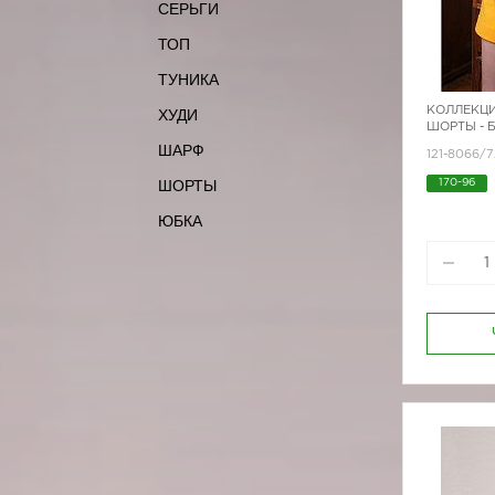
СЕРЬГИ
ТОП
ТУНИКА
КОЛЛЕКЦИ
ХУДИ
ШОРТЫ - 
ШАРФ
121-8066/
ШОРТЫ
170-96
ЮБКА