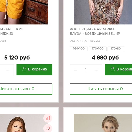
Я -
FREEDOM
КОЛЛЕКЦИЯ -
GARDARIKA
БИДЖИЗ
БЛУЗА - ВОЗДУШНЫЙ ЗЕФИР
7248
214-3898/8045314
164-100
170-100
170-80
170-96
5 120 руб
4 880 руб
В корзину
В корзи
Читать отзывы
0
Читать отзывы
0