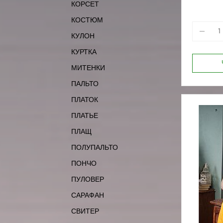
КОРСЕТ
170-100
170-88
КОСТЮМ
КУЛОН
КУРТКА
МИТЕНКИ
ПАЛЬТО
ПЛАТОК
ПЛАТЬЕ
ПЛАЩ
ПОЛУПАЛЬТО
ПОНЧО
ПУЛОВЕР
САРАФАН
СВИТЕР