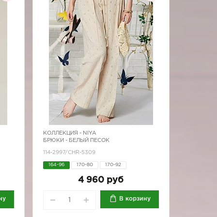
КОЛЛЕКЦИЯ -
NIYA
БРЮКИ - БЕЛЫЙ ПЕСОК
114-2997/CHR-5309
164-96
170-80
170-92
4 960 руб
ну
В корзину