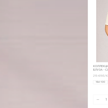
КОЛЛЕКЦИ
БЛУЗА - 
215-6193/
164-100
164-96
170-84