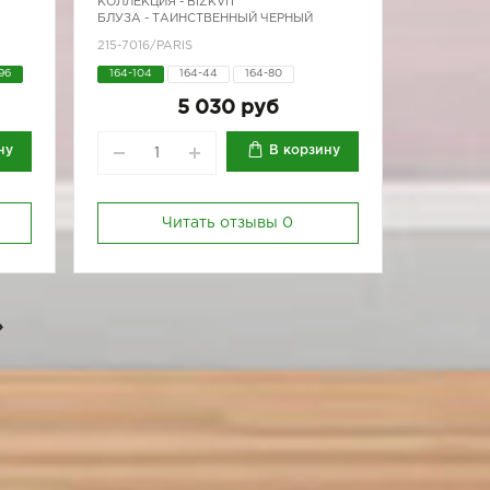
КОЛЛЕКЦИЯ -
BIZKVIT
БЛУЗА - ТАИНСТВЕННЫЙ ЧЕРНЫЙ
215-7016/PARIS
96
164-104
164-44
164-80
170-80
170-84
5 030 руб
ну
В корзину
Читать отзывы
0