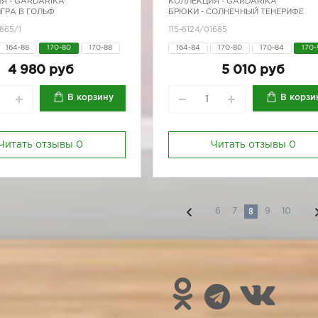
Я -
GARDARIKA
КОЛЛЕКЦИЯ -
GARDARIKA
ИГРА В ГОЛЬФ
БРЮКИ - СОЛНЕЧНЫЙ ТЕНЕРИФЕ
865/1
115-6124/01685
164-88
170-80
170-88
164-84
170-80
170-84
170-
4 980 руб
5 010 руб
В корзину
В корзи
Читать отзывы
0
Читать отзывы
0
8
6
7
9
10