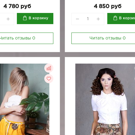
170-80
170-84
4 780 руб
4 850 руб
170-92
170-96
В корзину
В корзи
Читать отзывы
0
Читать отзывы
0