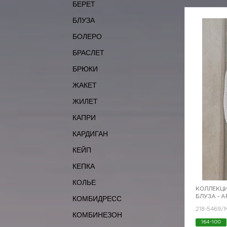
БЕРЕТ
БЛУЗА
БОЛЕРО
БРАСЛЕТ
БРЮКИ
ЖАКЕТ
ЖИЛЕТ
КАПРИ
КАРДИГАН
КЕЙП
КЕПКА
КОЛЬЕ
КОЛЛЕКЦИ
БЛУЗА - 
КОМБИДРЕСС
218-5469
КОМБИНЕЗОН
164-100