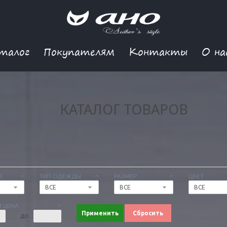
талог
Покупателям
Контакты
О на
КАТАЛОГ ТОВАРОВ
Я
ТИП ОДЕЖДЫ
РАЗМЕР
ЦВЕТ
ВСЕ
ВСЕ
ВСЕ
 ЦЕНА
Применить
Сбросить
ДО