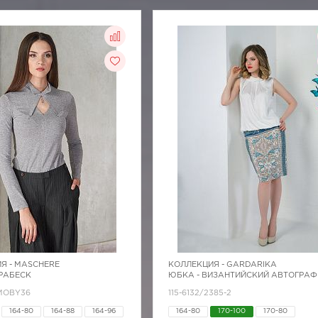
Я -
MASCHERE
КОЛЛЕКЦИЯ -
GARDARIKA
АРАБЕСК
ЮБКА - ВИЗАНТИЙСКИЙ АВТОГРАФ
/MOBY36
115-6132/2385-2
164-80
164-88
164-96
164-80
170-100
170-80