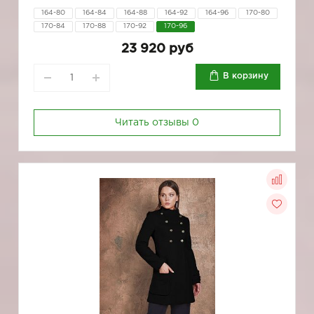
164-80
164-84
164-88
164-92
164-96
170-80
170-84
170-88
170-92
170-96
23 920 руб
В корзину
Читать отзывы
0