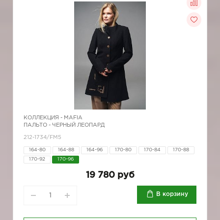
КОЛЛЕКЦИЯ -
MAFIA
ПАЛЬТО - ЧЕРНЫЙ ЛЕОПАРД
212-1734/FM5
164-80
164-88
164-96
170-80
170-84
170-88
170-92
170-96
19 780 руб
В корзину