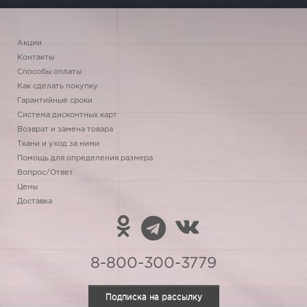
Акции
Контакты
Способы оплаты
Как сделать покупку
Гарантийные сроки
Система дисконтных карт
Возврат и замена товара
Ткани и уход за ними
Помощь для определения размера
Вопрос/Ответ
Цены
Доставка
8-800-300-3779
Подписка на рассылку